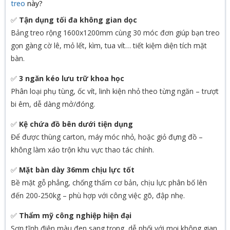
treo
này?
✅
Tận dụng tối đa không gian dọc
Bảng treo rộng 1600x1200mm cùng 30 móc đơn giúp bạn treo
gọn gàng cờ lê, mỏ lết, kìm, tua vít… tiết kiệm diện tích mặt
bàn.
✅
3 ngăn kéo lưu trữ khoa học
Phân loại phụ tùng, ốc vít, linh kiện nhỏ theo từng ngăn – trượt
bi êm, dễ dàng mở/đóng.
✅
Kệ chứa đồ bên dưới tiện dụng
Để được thùng carton, máy móc nhỏ, hoặc giỏ đựng đồ –
không làm xáo trộn khu vực thao tác chính.
✅
Mặt bàn dày 36mm chịu lực tốt
Bề mặt gỗ phẳng, chống thấm cơ bản, chịu lực phân bố lên
đến 200-250kg – phù hợp với công việc gõ, đập nhẹ.
✅
Thẩm mỹ công nghiệp hiện đại
Sơn tĩnh điện màu đen sang trọng, dễ phối với mọi không gian