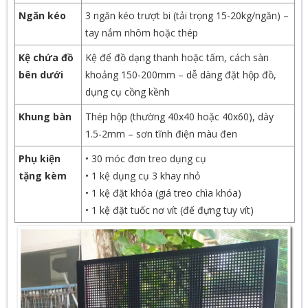
Ngăn kéo
3 ngăn kéo trượt bi (tải trọng 15-20kg/ngăn) –
tay nắm nhôm hoặc thép
Kệ chứa đồ
Kệ để đồ dạng thanh hoặc tấm, cách sàn
bên dưới
khoảng 150-200mm – dễ dàng đặt hộp đồ,
dụng cụ cồng kềnh
Khung bàn
Thép hộp (thường 40x40 hoặc 40x60), dày
1.5-2mm – sơn tĩnh điện màu đen
Phụ kiện
• 30 móc đơn treo dụng cụ
tặng kèm
• 1 kệ dụng cụ 3 khay nhỏ
• 1 kệ đặt khóa (giá treo chìa khóa)
• 1 kệ đặt tuốc nơ vít (đế đựng tuy vít)