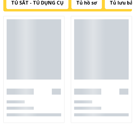
TỦ SẮT - TỦ DỤNG CỤ
Tủ hồ sơ
Tủ lưu bản