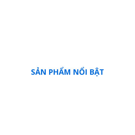
NHÂN LỰC VÀ ĐỘI NGŨ
GIA CÔNG VÀ SẢN XUẤT
CÓ TAY NGHỀ
TRỰC TIẾP
Đội ngũ chuyên môn kỹ thuật
Chúng tôi sản xuất ngay tại
cao
xưởng
SẢN PHẨM NỔI BẬT