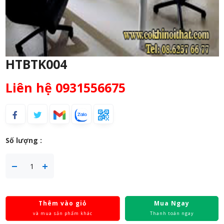
HTBTK004
Liên hệ 0931556675
Số lượng :
Thêm vào giỏ
Mua Ngay
và mua sản phẩm khác
Thanh toán ngay