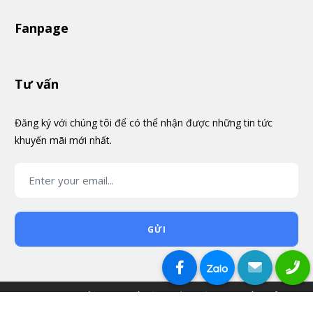
Fanpage
Tư vấn
Đăng ký với chúng tôi để có thể nhận được những tin tức
khuyến mãi mới nhất.
GỬI
© 2026 HOA THÉP - CƠ KHÍ NỘI THẤT - VẬT TƯ NHÀ XƯỞNG -
Anh Bình
Biên Hoà
đã mua sản phẩm
THÊM VÀO GIỎ
MUA NGAY