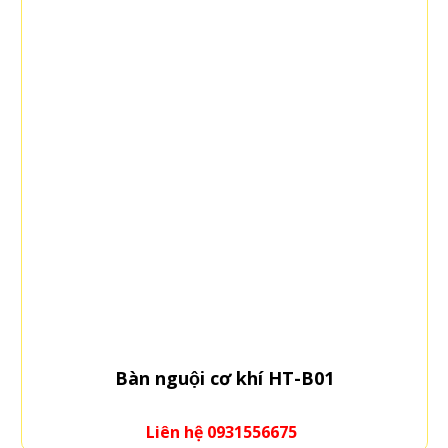
khí HT-B01
Bàn nguội cơ khi
1556675
Liên hệ 093155